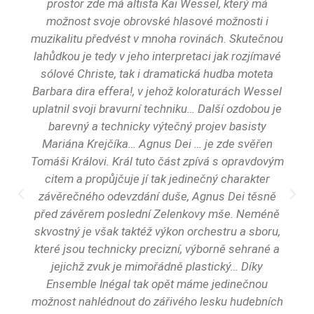
prostor zde má altista Kai Wessel, který má
možnost svoje obrovské hlasové možnosti i
muzikalitu předvést v mnoha rovinách. Skutečnou
lahůdkou je tedy v jeho interpretaci jak rozjímavé
sólové Christe, tak i dramatická hudba moteta
Barbara dira effera!, v jehož koloraturách Wessel
uplatnil svoji bravurní techniku… Další ozdobou je
barevný a technicky výtečný projev basisty
Mariána Krejčíka… Agnus Dei … je zde svěřen
Tomáši Královi. Král tuto část zpívá s opravdovým
citem a propůjčuje jí tak jedinečný charakter
závěrečného odevzdání duše, Agnus Dei těsně
před závěrem poslední Zelenkovy mše. Neméně
skvostný je však taktéž výkon orchestru a sboru,
které jsou technicky precizní, výborně sehrané a
jejichž zvuk je mimořádně plastický… Díky
Ensemble Inégal tak opět máme jedinečnou
možnost nahlédnout do zářivého lesku hudebních