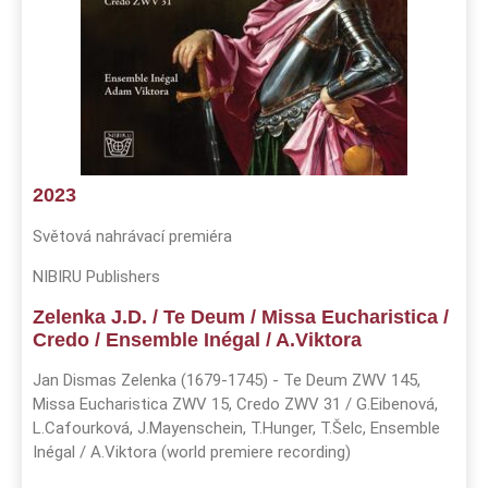
2023
Světová nahrávací premiéra
NIBIRU Publishers
Zelenka J.D. / Te Deum / Missa Eucharistica /
Credo / Ensemble Inégal / A.Viktora
Jan Dismas Zelenka (1679-1745) - Te Deum ZWV 145,
Missa Eucharistica ZWV 15, Credo ZWV 31 / G.Eibenová,
L.Cafourková, J.Mayenschein, T.Hunger, T.Šelc, Ensemble
Inégal / A.Viktora (world premiere recording)