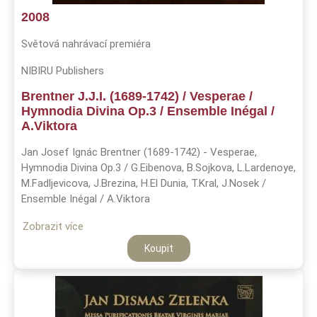
2008
Světová nahrávací premiéra
NIBIRU Publishers
Brentner J.J.I. (1689-1742) / Vesperae /
Hymnodia Divina Op.3 / Ensemble Inégal /
A.Viktora
Jan Josef Ignác Brentner (1689-1742) - Vesperae,
Hymnodia Divina Op.3 / G.Eibenova, B.Sojkova, L.Lardenoye,
M.Fadljevicova, J.Brezina, H.El Dunia, T.Kral, J.Nosek /
Ensemble Inégal / A.Viktora
Zobrazit více
Koupit