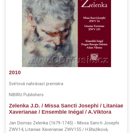
2010
Světová nahrávací premiéra
NIBIRU Publishers
Zelenka J.D. / Missa Sancti Josephi / Litaniae
Xaverianae / Ensemble Inégal / A.Viktora
Jan Dismas Zelenka (1679-1745) - Missa Sancti Josephi
ZWV14, Litaniae Xaverianae ZWV155 / H.Blažíková,