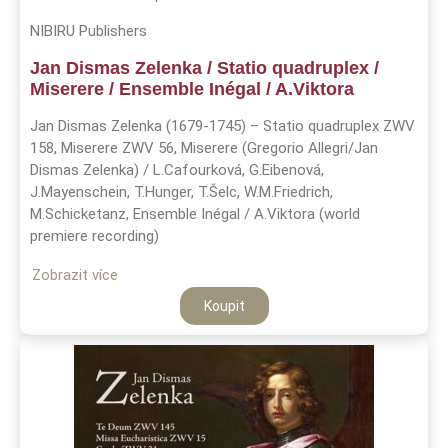
NIBIRU Publishers
Jan Dismas Zelenka / Statio quadruplex /
Miserere / Ensemble Inégal / A.Viktora
Jan Dismas Zelenka (1679-1745) – Statio quadruplex ZWV
158, Miserere ZWV 56, Miserere (Gregorio Allegri/Jan
Dismas Zelenka) / L.Cafourková, G.Eibenová,
J.Mayenschein, T.Hunger, T.Šelc, W.M.Friedrich,
M.Schicketanz, Ensemble Inégal / A.Viktora (world
premiere recording)
Zobrazit více
Koupit