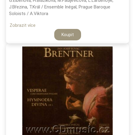
G.Eibenová, H.Blažíková, M.Fadljevičová, L.Lardenoye,
J.Březina, T.Král / Ensemble Inégal, Prague Baroque
Soloists / A.Viktora
Zobrazit více
Koupit