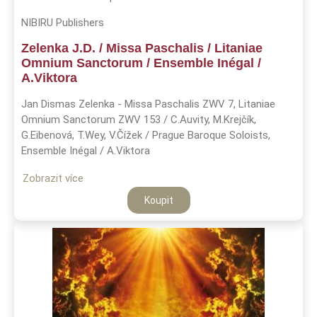
NIBIRU Publishers
Zelenka J.D. / Missa Paschalis / Litaniae
Omnium Sanctorum / Ensemble Inégal /
A.Viktora
Jan Dismas Zelenka - Missa Paschalis ZWV 7, Litaniae
Omnium Sanctorum ZWV 153 / C.Auvity, M.Krejčík,
G.Eibenová, T.Wey, V.Čížek / Prague Baroque Soloists,
Ensemble Inégal / A.Viktora
Zobrazit více
Koupit