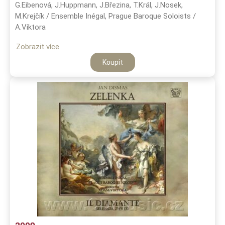
G.Eibenová, J.Huppmann, J.Březina, T.Král, J.Nosek,
M.Krejčík / Ensemble Inégal, Prague Baroque Soloists /
A.Viktora
Zobrazit více
Koupit