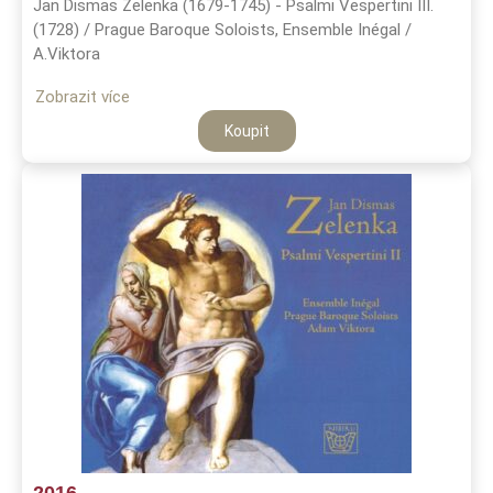
Jan Dismas Zelenka (1679-1745) - Psalmi Vespertini III.
(1728) / Prague Baroque Soloists, Ensemble Inégal /
A.Viktora
Zobrazit více
Koupit