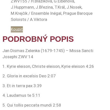
ZWV155 / H.Blažíková, G.Eibenová,
J.Huppmann, J.Březina, T.Král, J.Nosek,
M.Krejčík / Ensemble Inégal, Prague Baroque
Soloists / A.Viktora
Koupit
PODROBNÝ POPIS
Jan Dismas Zelenka (1679-1745) – Missa Sancti
Josephi ZWV 14
1. Kyrie eleison, Christe eleison, Kyrie eleison 4:26
2. Gloria in excelsis Deo 2:07
3. Et in terra pax 3:39
4. Laudamus te 5:11
5. Qui tollis peccata mundi 2:58