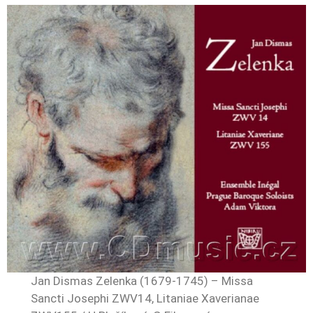
Jan Dismas Zelenka (1679-1745) – Missa
Sancti Josephi ZWV14, Litaniae Xaverianae