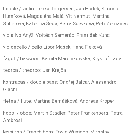
housle / violin: Lenka Torgersen, Jan Hádek, Simona
Hurníková, Magdaléna Malá, Vit Nermut, Martina
Stillerová, Kateřina Šedá, Petra Ščevková, Petr Zemanec
viola Ivo Anýž, Vojtěch Semerád, František Kuncl
violoncello / cello Libor Mašek, Hana Fleková
fagot / bassoon: Kamila Marcinkowska, Kryštof Lada
teorba / theorbo: Jan Krejča
kontrabas / double bass: Ondřej Balcar, Alessandro
Giachi
fletna / flute: Martina Bernášková, Andreas Kroper
hoboj / oboe: Martin Stadler, Peter Frankenberg, Petra
Ambrosi
lesni roh / French horn: Erwin Wieringa, Miroslav