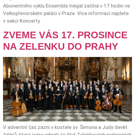
Abonentního cyklu Ensemble Inégal začíná v 17 hodin ve
Velkopřevorském paláci v Praze. Více informací najdete
v sekci Koncerty.
ZVEME VÁS 17. PROSINCE
NA ZELENKU DO PRAHY
V adventní čas zazní v kostele sv. Šimona a Judy devět
žalmů, které jsme vybrali ze čtyř Zelenkových nešporních