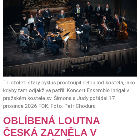
Tři století starý cyklus prostoupil celou loď kostela, jako
kdyby tam odjakživa patřil. Koncert Ensemble Inégal v
pražském kostele sv. Šimona a Judy pořádal 17.
prosince 2026 FOK. Foto: Petr Chodura
OBLÍBENÁ LOUTNA
ČESKÁ ZAZNĚLA V