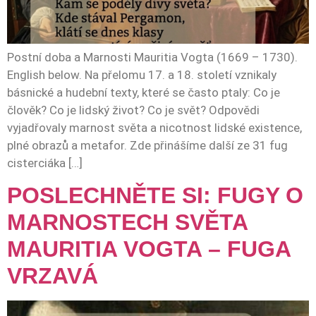
Postní doba a Marnosti Mauritia Vogta (1669 – 1730).
English below. Na přelomu 17. a 18. století vznikaly
básnické a hudební texty, které se často ptaly: Co je
člověk? Co je lidský život? Co je svět? Odpovědi
vyjadřovaly marnost světa a nicotnost lidské existence,
plné obrazů a metafor. Zde přinášíme další ze 31 fug
cisterciáka […]
POSLECHNĚTE SI: FUGY O
MARNOSTECH SVĚTA
MAURITIA VOGTA – FUGA
VRZAVÁ