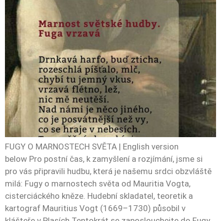
FUGY O MARNOSTECH SVĚTA | English version
below Pro postní čas, k zamyšlení a rozjímání, jsme si
pro vás připravili hudbu, která je našemu srdci obzvláště
milá: Fugy o marnostech světa od Mauritia Vogta,
cisterciáckého kněze. Hudební skladatel, teoretik a
kartograf Mauritius Vogt (1669–1730) působil v
klášteře v Plasích.Tentokrát se zaposlouchejte do Fugy