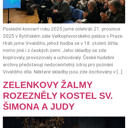
Poslední koncert roku 2025 jsme odehráli 21. prosince
2025 v Rytířském sále Velkopřevorského paláce v Praze.
Hráli jsme Vivaldiho, jehož hudba se v 18. století šířila
mimo jiné i z českých zemí. Jeho skladby se zde
kopírovaly, provozovaly a uchovávaly. České hudební
archivy představují nedocenitelný zdroj pro poznání
Vivaldiho díla. Některé skladby jsou zde dochovány v […]
ZELENKOVY ŽALMY
ROZEZNĚLY KOSTEL SV.
ŠIMONA A JUDY