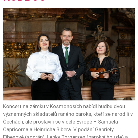
Koncert na zámku v Kosmonosích nabídl hudbu dvou
významných skladatelů raného baroka, kteří se narodili v
Čechách, ale proslavili se v celé Evropě – Samuela
Capricorna a Heinricha Bibera. V podání Gabriely
Eibenové (soprán), Lenky Torgersen (barokní housle) a