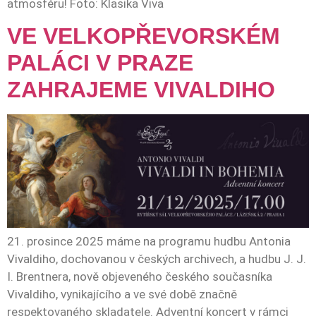
atmosféru! Foto: Klasika Viva
VE VELKOPŘEVORSKÉM
PALÁCI V PRAZE
ZAHRAJEME VIVALDIHO
21. prosince 2025 máme na programu hudbu Antonia
Vivaldiho, dochovanou v českých archivech, a hudbu J. J.
I. Brentnera, nově objeveného českého současníka
Vivaldiho, vynikajícího a ve své době značně
respektovaného skladatele. Adventní koncert v rámci