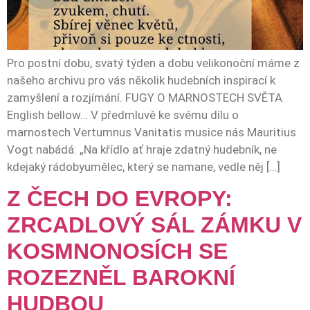
Pro postní dobu, svatý týden a dobu velikonoční máme z
našeho archivu pro vás několik hudebních inspirací k
zamyšlení a rozjímání. FUGY O MARNOSTECH SVĚTA
English bellow… V předmluvě ke svému dílu o
marnostech Vertumnus Vanitatis musice nás Mauritius
Vogt nabádá: „Na křídlo ať hraje zdatný hudebník, ne
kdejaký rádobyumělec, který se namane, vedle něj […]
Z ČECH DO EVROPY:
ZRCADLOVÝ SÁL ZÁMKU V
KOSMNONOSÍCH SE
ROZEZNĚL BAROKNÍ
HUDBOU