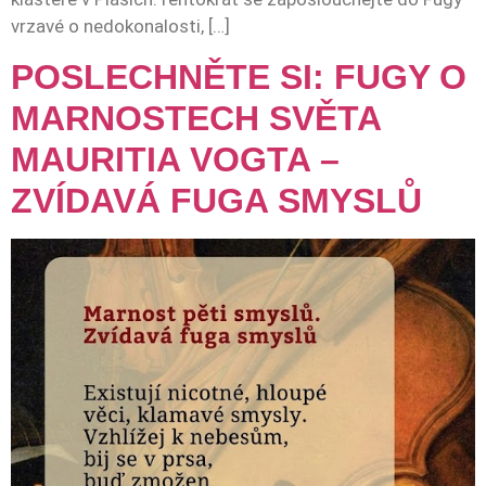
vrzavé o nedokonalosti, […]
POSLECHNĚTE SI: FUGY O
MARNOSTECH SVĚTA
MAURITIA VOGTA –
ZVÍDAVÁ FUGA SMYSLŮ