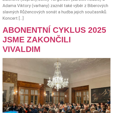
Adama Viktory (varhany) zazněl také výběr z Biberových
slavných Růžencových sonát a hudba jejich současníků.
Koncert […]
ABONENTNÍ CYKLUS 2025
JSME ZAKONČILI
VIVALDIM