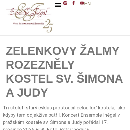
EN
ENSEMBLE INÉGAL
J. D. ZELENKA
ZELENKOVY ŽALMY
ROZEZNĚLY
KOSTEL SV. ŠIMONA
A JUDY
Tři století starý cyklus prostoupil celou loď kostela, jako
kdyby tam odjakživa patřil. Koncert Ensemble Inégal v
pražském kostele sv. Šimona a Judy pořádal 17.
prosince 2026 FOK. Foto: Petr Chodura