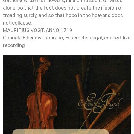
Gather a wreath of flowers, inhale the scent of virtue
alone, so that the foot does not create the illusion of
treading surely, and so that hope in the heavens does
not collapse.
MAURITIUS VOGT, ANNO 1719
Gabriela Eibenova-soprano, Ensemble Inégal, concert live
recording