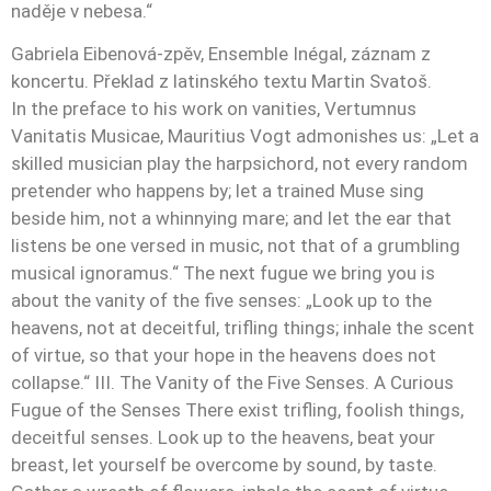
naděje v nebesa.“
Gabriela Eibenová-zpěv, Ensemble Inégal, záznam z
koncertu. Překlad z latinského textu Martin Svatoš.
In the preface to his work on vanities, Vertumnus
Vanitatis Musicae, Mauritius Vogt admonishes us: „Let a
skilled musician play the harpsichord, not every random
pretender who happens by; let a trained Muse sing
beside him, not a whinnying mare; and let the ear that
listens be one versed in music, not that of a grumbling
musical ignoramus.“ The next fugue we bring you is
about the vanity of the five senses: „Look up to the
heavens, not at deceitful, trifling things; inhale the scent
of virtue, so that your hope in the heavens does not
collapse.“ III. The Vanity of the Five Senses. A Curious
Fugue of the Senses There exist trifling, foolish things,
deceitful senses. Look up to the heavens, beat your
breast, let yourself be overcome by sound, by taste.