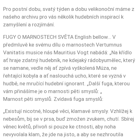
Pro postní dobu, svatý týden a dobu velikonoční máme z
našeho archivu pro vás několik hudebních inspirací k
zamyšlení a rozjímání.
FUGY O MARNOSTECH SVĚTA English bellow… V
předmluvě ke svému dílu o marnostech Vertumnus
Vanitatis musice nás Mauritius Vogt nabádá: „Na křídlo
ať hraje zdatný hudebník, ne kdejaký rádobyumělec, který
se namane, vedle něj ať zpívá vyškolená Múza, ne
řehtající kobyla a ať naslouchá ucho, které se vyzná v
hudbě, ne mručící hudební ignorant. „Další fuga, kterou
vám přinášíme je o marnosti pěti smyslů: „
Marnost pěti smyslů. Zvídavá fuga smyslů:
„Existují nicotné, hloupé věci, klamavé smysly. Vzhlížej k
nebesům, bij se v prsa, buď zmožen zvukem, chutí. Sbírej
věnec květů, přivoň si pouze ke ctnosti, aby noha
nevyvolala klam, že jde na jisto, a aby se nezhroutila