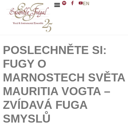
EN
ENSEMBLE INÉGAL
J. D. ZELENKA
POSLECHNĚTE SI:
FUGY O
MARNOSTECH SVĚTA
MAURITIA VOGTA –
ZVÍDAVÁ FUGA
SMYSLŮ