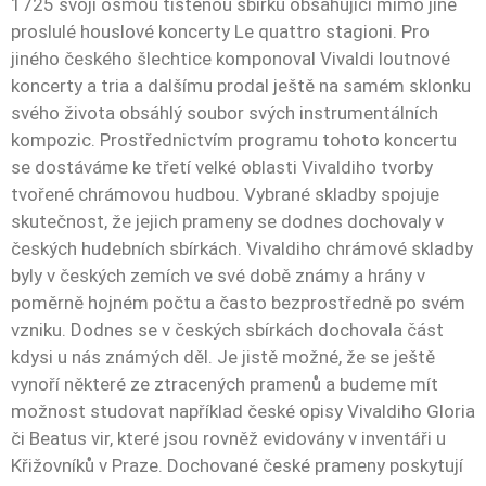
1725 svoji osmou tištěnou sbírku obsahující mimo jiné
proslulé houslové koncerty Le quattro stagioni. Pro
jiného českého šlechtice komponoval Vivaldi loutnové
koncerty a tria a dalšímu prodal ještě na samém sklonku
svého života obsáhlý soubor svých instrumentálních
kompozic. Prostřednictvím programu tohoto koncertu
se dostáváme ke třetí velké oblasti Vivaldiho tvorby
tvořené chrámovou hudbou. Vybrané skladby spojuje
skutečnost, že jejich prameny se dodnes dochovaly v
českých hudebních sbírkách. Vivaldiho chrámové skladby
byly v českých zemích ve své době známy a hrány v
poměrně hojném počtu a často bezprostředně po svém
vzniku. Dodnes se v českých sbírkách dochovala část
kdysi u nás známých děl. Je jistě možné, že se ještě
vynoří některé ze ztracených pramenů a budeme mít
možnost studovat například české opisy Vivaldiho Gloria
či Beatus vir, které jsou rovněž evidovány v inventáři u
Křižovníků v Praze. Dochované české prameny poskytují