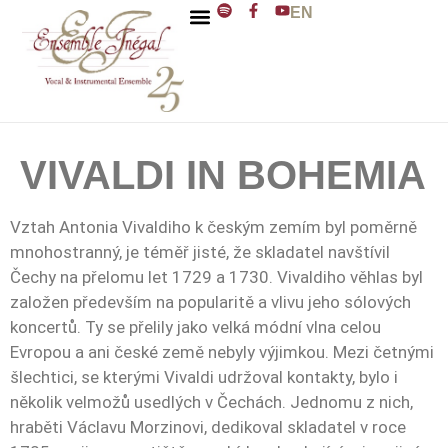
EN
ENSEMBLE INÉGAL
J. D. ZELENKA
VIVALDI IN BOHEMIA
Vztah Antonia Vivaldiho k českým zemím byl poměrně
mnohostranný, je téměř jisté, že skladatel navštívil
Čechy na přelomu let 1729 a 1730. Vivaldiho věhlas byl
založen především na popularitě a vlivu jeho sólových
koncertů. Ty se přelily jako velká módní vlna celou
Evropou a ani české země nebyly výjimkou. Mezi četnými
šlechtici, se kterými Vivaldi udržoval kontakty, bylo i
několik velmožů usedlých v Čechách. Jednomu z nich,
hraběti Václavu Morzinovi, dedikoval skladatel v roce