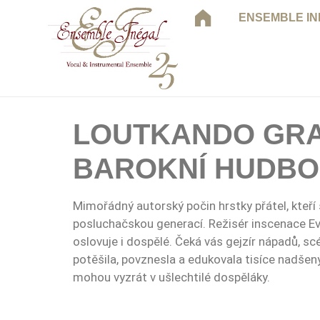
ENSEMBLE I
LOUTKANDO GRA
BAROKNÍ HUDB
Mimořádný autorský počin hrstky přátel, kteří 
posluchačskou generací. Režisér inscenace Ev
oslovuje i dospělé. Čeká vás gejzír nápadů, sc
potěšila, povznesla a edukovala tisíce nadšenýc
mohou vyzrát v ušlechtilé dospěláky.