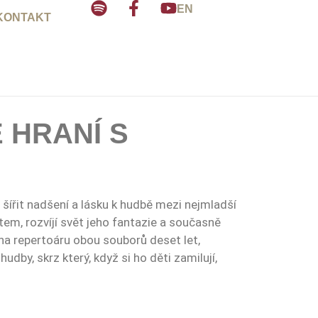
EN
KONTAKT
 HRANÍ S
e šířit nadšení a lásku k hudbě mezi nejmladší
m, rozvíjí svět jeho fantazie a současně
 na repertoáru obou souborů deset let,
udby, skrz který, když si ho děti zamilují,