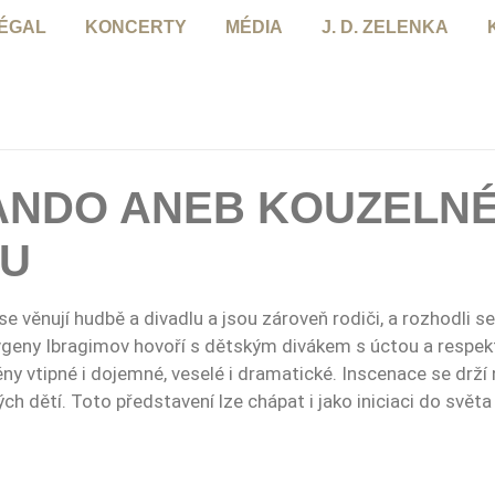
NÉGAL
KONCERTY
MÉDIA
J. D. ZELENKA
NDO ANEB KOUZELNÉ
OU
se věnují hudbě a divadlu a jsou zároveň rodiči, a rozhodli s
geny Ibragimov hovoří s dětským divákem s úctou a respekte
ény vtipné i dojemné, veselé i dramatické. Inscenace se drží
h dětí. Toto představení lze chápat i jako iniciaci do světa h