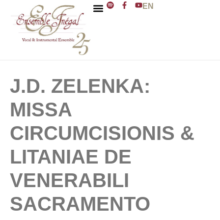
EN
ENSEMBLE INÉGAL
J. D. ZELENKA
J.D. ZELENKA:
MISSA
CIRCUMCISIONIS &
LITANIAE DE
VENERABILI
SACRAMENTO