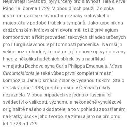
Nejsvětější Svátosti, byly určeny pro slavnost Těla a Krve
Páně 18. června 1729. V obou dílech použil Zelenka
instrumentaci se slavnostními znaky královského
majestátu v podobě trubek a tympánů. Jako kapelník na
drážďanském královském dvoře měl totiž privilegium
komponovat a řídit provedení takových skladeb určených
pro liturgii slavenou v přítomnosti panovníka. Na mši je
velice pozoruhodné, že máme její dobové opisy doloženy
hned z několika hudebních sbírek, byla například
v majetku Bachova syna Carla Philippa Emanuela.
Missa
Circumcisionis
je také vůbec první kompletní mešní
kompozicí Jana Dismase Zelenky vydanou tiskem. Stalo
se tak v roce 1983, přesto dosud v Čechách nikdy
nezazněla. V obou případech se jedná o fascinující
svědectví o velikosti, významu a nekonečně vynalézavé
originalitě našeho skladatele, a to v pohledu zaostřeném
na krátký úsek v jeho tvorbě, na zimu a jaro na přelomu
let 1728 a 1729.