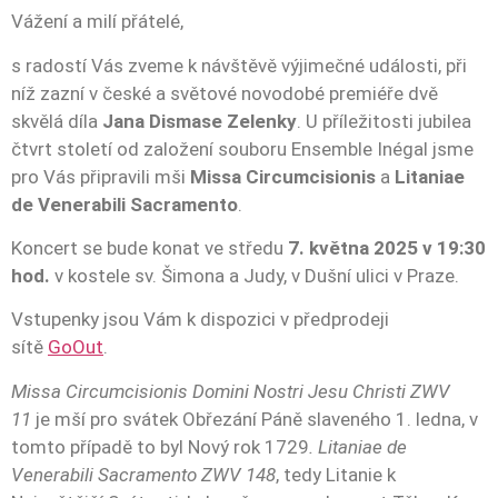
Vážení a milí přátelé,
s radostí Vás zveme k návštěvě výjimečné události, při
níž zazní v české a světové novodobé premiéře dvě
skvělá díla
Jana Dismase Zelenky
. U příležitosti jubilea
čtvrt století od založení souboru Ensemble Inégal jsme
pro Vás připravili mši
Missa Circumcisionis
a
Litaniae
de Venerabili Sacramento
.
Koncert se bude konat ve středu
7. května 2025 v 19:30
hod.
v kostele sv. Šimona a Judy, v Dušní ulici v Praze.
Vstupenky jsou Vám k dispozici v předprodeji
sítě
GoOut
.
Missa Circumcisionis Domini Nostri Jesu Christi ZWV
11
je mší pro svátek Obřezání Páně slaveného 1. ledna, v
tomto případě to byl Nový rok 1729
. Litaniae de
Venerabili Sacramento ZWV 148
, tedy Litanie k