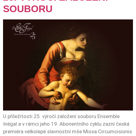
SOUBORU
U příležitosti 25. výročí založení souboru Ensemble
Inégal a v rámci jeho 19. Abonentního cyklu zazní česká
premiéra velkolepé slavnostní mše Missa Circumcisionis