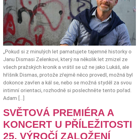
„Pokud si z minulých let pamatujete tajemné historky o
Janu Dismasi Zelenkovi, který na několik let zmizel ze
všech pražských kronik a vrátil se už ne jako Lukáš, ale
hříšník Dismas, protože zřejmě něco provedl, možná byl
dokonce zavřen a kál se, nebo se možná styděl za svou
intimní orientaci, rozhodně si poslechněte tento pořad.
Adam […]
SVĚTOVÁ PREMIÉRA A
KONCERT U PŘÍLEŽITOSTI
25. VÝROČÍ ZALOŽENÍ