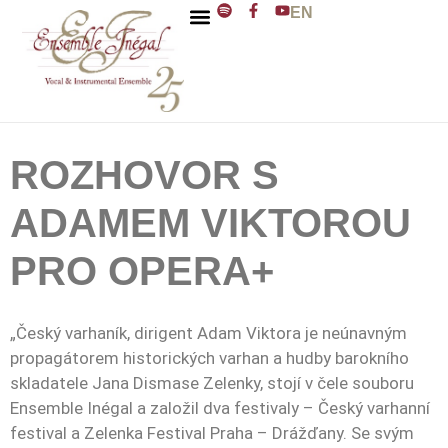
EN
ENSEMBLE INÉGAL
J. D. ZELENKA
ROZHOVOR S
ADAMEM VIKTOROU
PRO OPERA+
„Český varhaník, dirigent Adam Viktora je neúnavným
propagátorem historických varhan a hudby barokního
skladatele Jana Dismase Zelenky, stojí v čele souboru
Ensemble Inégal a založil dva festivaly – Český varhanní
festival a Zelenka Festival Praha – Drážďany. Se svým