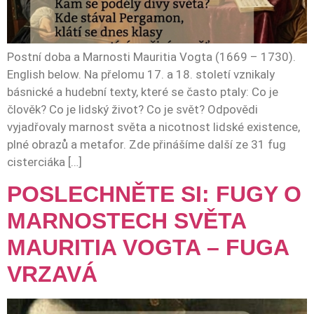
Postní doba a Marnosti Mauritia Vogta (1669 – 1730).
English below. Na přelomu 17. a 18. století vznikaly
básnické a hudební texty, které se často ptaly: Co je
člověk? Co je lidský život? Co je svět? Odpovědi
vyjadřovaly marnost světa a nicotnost lidské existence,
plné obrazů a metafor. Zde přinášíme další ze 31 fug
cisterciáka […]
POSLECHNĚTE SI: FUGY O
MARNOSTECH SVĚTA
MAURITIA VOGTA – FUGA
VRZAVÁ