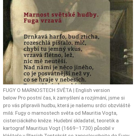
FUGY O MARNOSTECH SVĚTA | English version
below Pro postní čas, k zamyšlení a rozjímání, jsme si
pro vás připravili hudbu, která je našemu srdci obzvláště
milá: Fugy o marnostech světa od Mauritia Vogta,
cisterciáckého kněze. Hudební skladatel, teoretik a
kartograf Mauritius Vogt (1669–1730) působil v
klášteře v Plasích.Tentokrát se zaposlouchejte do Fugy