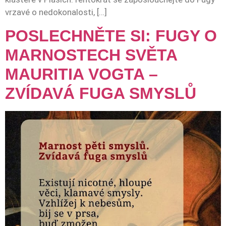
vrzavé o nedokonalosti, […]
POSLECHNĚTE SI: FUGY O
MARNOSTECH SVĚTA
MAURITIA VOGTA –
ZVÍDAVÁ FUGA SMYSLŮ